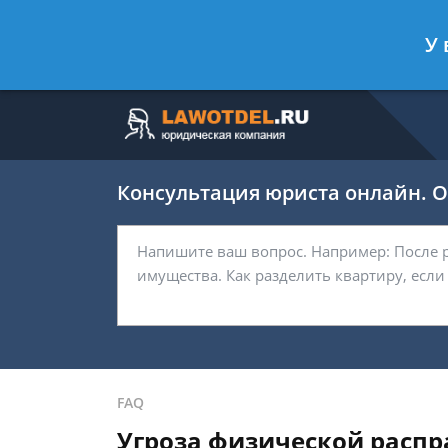
Москва
Санкт-Петербург
У 
7 499 938-63-45
7 812 467-37-
Консультация юриста онлайн. От
FAQ
Угроза физической распр