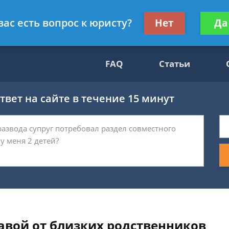
Получите консул
вас есть вопрос к юристу?
Нет
Да
69
бес
FAQ
Статьи
вет на сайте в течение 15 минут
авой от близких родственников