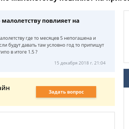
 малолетству повлияет на
лолетству где то месяцев 5 непогашена и
если будут давать там условно год то припишут
ипо в итоге 1.5 ?
15 декабря 2018 г. 21:04
айн
Задать вопрос