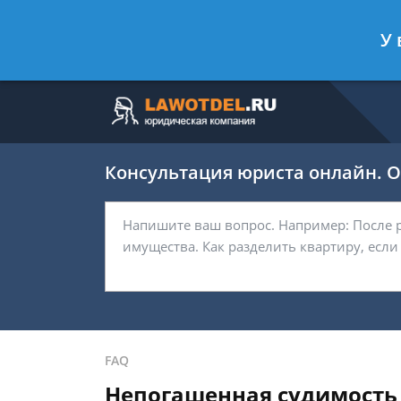
Москва
Санкт-Петербург
У 
7 499 938-63-45
7 812 467-37-
Консультация юриста онлайн. От
FAQ
Непогашенная судимость п