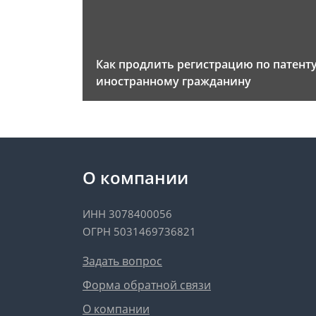
Как продлить регистрацию по патент
иностранному гражданину
О компании
ИНН 3078400056
ОГРН 5031469736821
Задать вопрос
Форма обратной связи
О компании