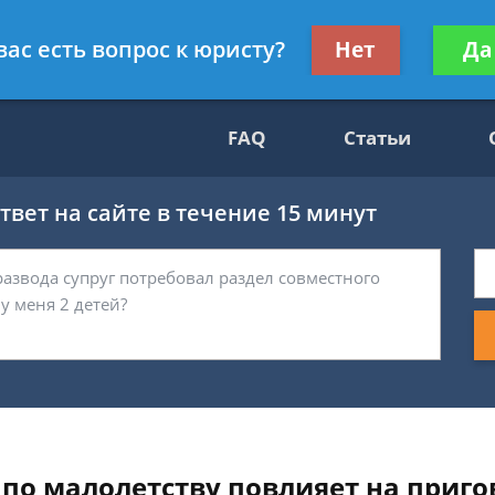
Получите консул
вас есть вопрос к юристу?
Нет
Да
69
бес
FAQ
Статьи
вет на сайте в течение 15 минут
о малолетству повлияет на пригово