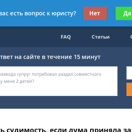
Получите консул
вас есть вопрос к юристу?
Нет
Да
69
бес
FAQ
Статьи
вет на сайте в течение 15 минут
ь судимость, если дума приняла з