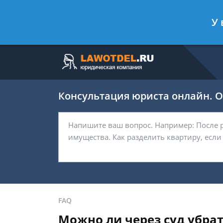
Москва
Санкт-Петербург
У 
7 499 938-63-45
7 812 467-37-
Консультация юриста онлайн. От
FAQ
Можно ли через суд убрат