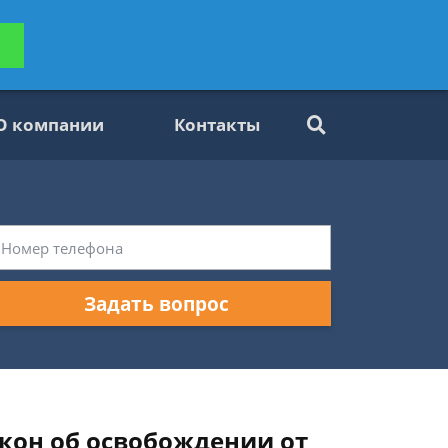
ьтацию
Задать вопрос
платно
О компании
Контакты
Задать вопрос
акон об освобождении от