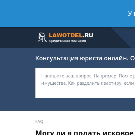
Москва
Санкт-Петербург
У 
7 499 938-63-45
7 812 467-37-
Консультация юриста онлайн. От
FAQ
Могу ли я подать исково