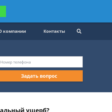
ьтацию
Задать вопрос
платно
О компании
Контакты
Задать вопрос
иальный ущерб?