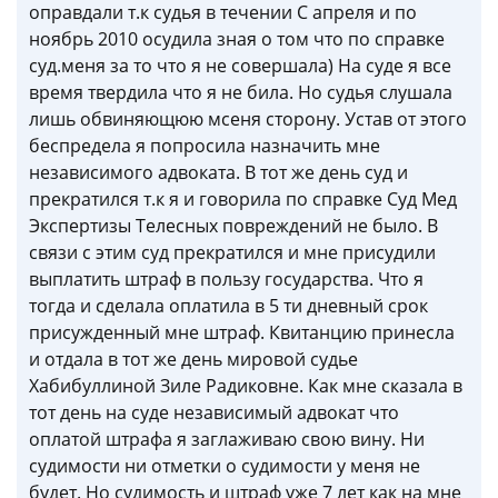
оправдали т.к судья в течении С апреля и по
ноябрь 2010 осудила зная о том что по справке
суд.меня за то что я не совершала) На суде я все
время твердила что я не била. Но судья слушала
лишь обвиняющюю мсеня сторону. Устав от этого
беспредела я попросила назначить мне
независимого адвоката. В тот же день суд и
прекратился т.к я и говорила по справке Суд Мед
Экспертизы Телесных повреждений не было. В
связи с этим суд прекратился и мне присудили
выплатить штраф в пользу государства. Что я
тогда и сделала оплатила в 5 ти дневный срок
присужденный мне штраф. Квитанцию принесла
и отдала в тот же день мировой судье
Хабибуллиной Зиле Радиковне. Как мне сказала в
тот день на суде независимый адвокат что
оплатой штрафа я заглаживаю свою вину. Ни
судимости ни отметки о судимости у меня не
будет. Но судимость и штраф уже 7 лет как на мне