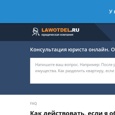
Москва
Санкт-Петербург
У 
7 499 938-63-45
7 812 467-37-
Консультация юриста онлайн. От
FAQ
Как действовать, если я 