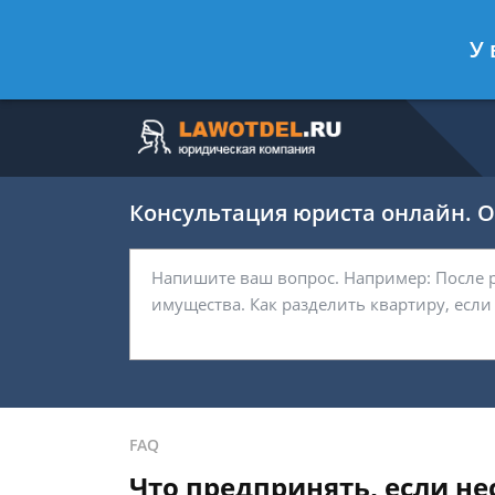
Москва
Санкт-Петербург
У 
7 499 938-63-45
7 812 467-37-
Консультация юриста онлайн. От
FAQ
Что предпринять, если н