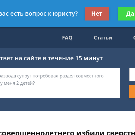
Получите консул
вас есть вопрос к юристу?
Нет
Да
69
бес
FAQ
Статьи
вет на сайте в течение 15 минут
есовершеннолетнего избили сверст