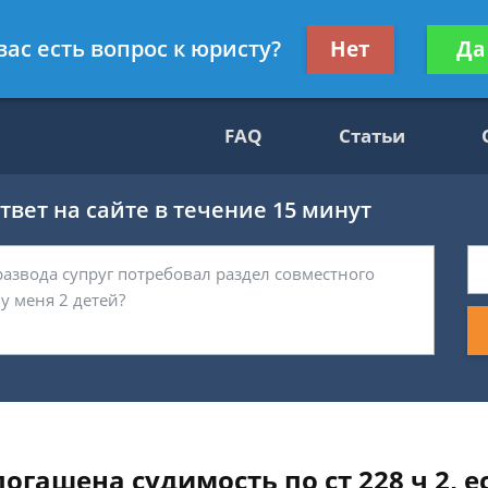
Получите консул
вас есть вопрос к юристу?
Нет
Да
69
бес
FAQ
Статьи
вет на сайте в течение 15 минут
огашена судимость по ст 228 ч 2, е