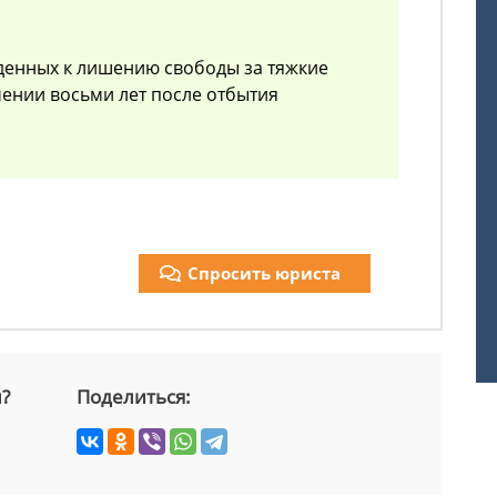
жденных к лишению свободы за тяжкие
чении восьми лет после отбытия
Спросить юриста
й?
Поделиться: