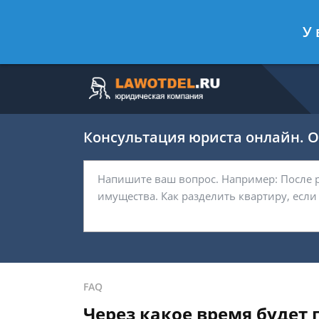
Москва
Санкт-Петербург
У 
7 499 938-63-45
7 812 467-37-
Консультация юриста онлайн. От
FAQ
Через какое время будет п