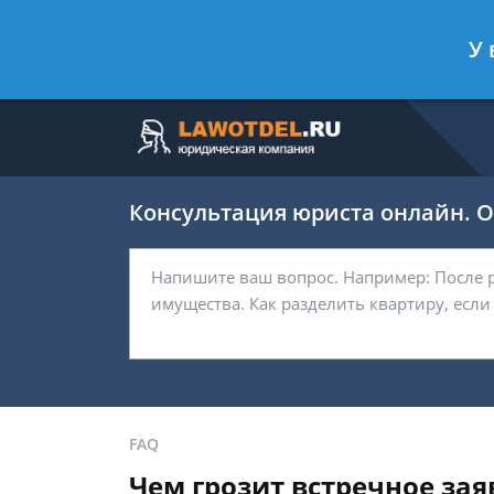
Москва
Санкт-Петербург
У 
7 499 938-63-45
7 812 467-37-
Консультация юриста онлайн. От
FAQ
Чем грозит встречное зая