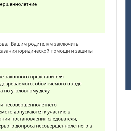
овершеннолетние
товал Вашим родителям заключить
оказания юридической помощи и защиты
ие законного представителя
дозреваемого, обвиняемого в ходе
а по уголовному делу
ли несовершеннолетнего
мого допускаются к участию в
ании постановления следователя,
ервого допроса несовершеннолетнего в