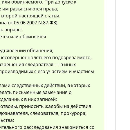
 или обвиняемого. При допуске к
е им разъясняются права,
второй настоящей статьи.
на от 05.06.2007 N 87-ФЗ)
ь вправе:
ается или обвиняется
редъявлении обвинения;
е несовершеннолетнего подозреваемого,
разрешения следователя — в иных
 производимых с его участием и участием
лами следственных действий, в которых
делать письменные замечания о
сделанных в них записей;
и отводы, приносить жалобы на действия
дознавателя, следователя, прокурора;
ьства;
ительного расследования знакомиться со