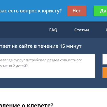
Получите консул
вас есть вопрос к юристу?
Нет
Да
69
бес
FAQ
Статьи
вет на сайте в течение 15 минут
вление о клевете?